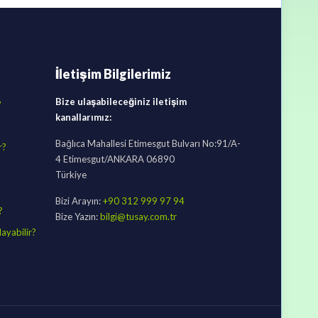
İletişim Bilgilerimiz
Bize ulaşabileceğiniz iletişim
?
kanallarımız:
Bağlıca Mahallesi Etimesgut Bulvarı No:91/A-
r?
4 Etimesgut/ANKARA 06890
Türkiye
Bizi Arayın:
+90 312 999 97 94
?
Bize Yazın:
bilgi@tusay.com.tr
ayabilir?