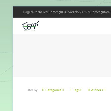
Bağlıca Mahallesi Etimesgut Bulvarı No:91/A-4 Etimesgut/
Filter by
Categories
Tags
Authors