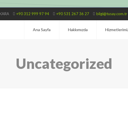
ANKARA
+90 312 999 97 94
+90 531 267 36 27
bilgi@tusay.com.tr
Ana Sayfa
Hakkımızda
Hizmetlerimi
Uncategorized