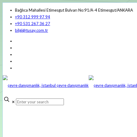
Bağlıca Mahallesi Etimesgut Bulvarı No:91/A-4 Etimesgut/ANKARA
+90 312 999 97 94
+90 531 267 36 27
bilgi@tusay.com.tr
✕