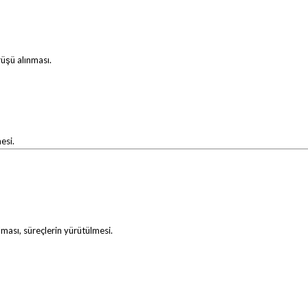
şü alınması.
esi.
lması, süreçlerin yürütülmesi.