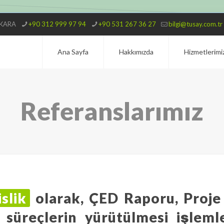
ANKARA
+90 312 999 97 94
+90 531 267 36 27
bilgi@tusay.com.tr
Ana Sayfa
Hakkımızda
Hizmetlerimi
Referanslarımız
slik
olarak, ÇED Raporu, Proje
 süreçlerin yürütülmesi işlem