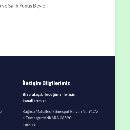
 ve Salih Yunus Bey'e
İletişim Bilgilerimiz
Bize ulaşabileceğiniz iletişim
?
kanallarımız:
Bağlıca Mahallesi Etimesgut Bulvarı No:91/A-
r?
4 Etimesgut/ANKARA 06890
Türkiye