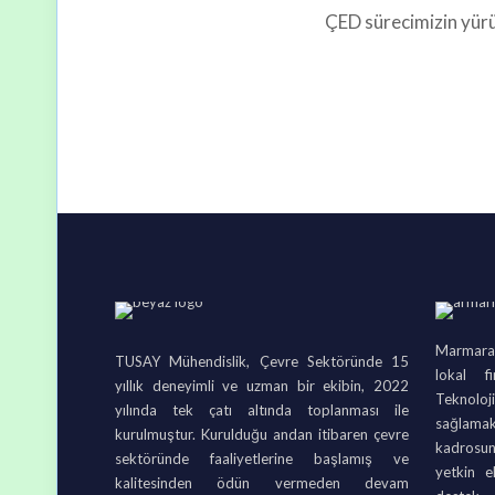
ÇED sürecimizin yürü
Marmara B
TUSAY Mühendislik, Çevre Sektöründe 15
lokal f
yıllık deneyimli ve uzman bir ekibin, 2022
Teknolo
yılında tek çatı altında toplanması ile
sağlamak
kurulmuştur. Kurulduğu andan itibaren çevre
kadrosu
sektöründe faaliyetlerine başlamış ve
yetkin e
kalitesinden ödün vermeden devam