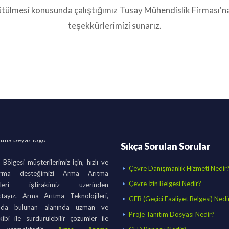
tülmesi konusunda çalıştığımız Tusay Mühendislik Firması'na
teşekkürlerimizi sunarız.
Sıkça Sorulan Sorular
ölgesi müşterilerimiz için, hızlı ve
Çevre Danışmanlık Hizmeti Nedir
irma desteğimizi Arma Arıtma
Çevre İzin Belgesi Nedir?
jileri iştirakimiz üzerinden
tayız. Arma Arıtma Teknolojileri,
GFB (Geçici Faaliyet Belgesi) Nedi
nda bulunan alanında uzman ve
Proje Tanıtım Dosyası Nedir?
kibi ile sürdürülebilir çözümler ile